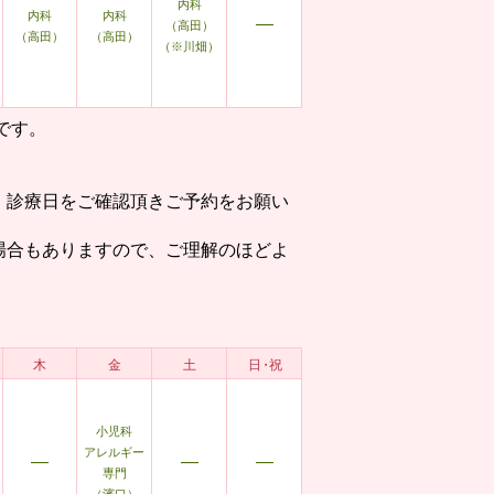
内科
内科
内科
―
（高田）
（高田）
（高田）
（※川畑）
です。
、診療日をご確認頂きご予約をお願い
場合もありますので、ご理解のほどよ
木
金
土
日・祝
小児科
アレルギー
―
―
―
専門
（濱口）