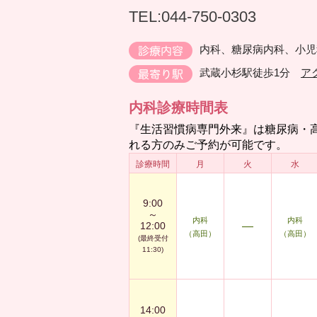
TEL:044-750-0303
内科、糖尿病内科、小児
武蔵小杉駅徒歩1分
ア
内科診療時間表
『生活習慣病専門外来』は糖尿病・
れる方のみご予約が可能です。
診療時間
月
火
水
9:00
～
内科
内科
12:00
―
（高田）
（高田）
(最終受付
11:30)
14:00