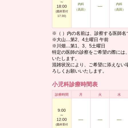
～
内科
内科
―
18:00
（高田）
（高田）
(最終受付
17:30)
※（ ）内の名前は、診察する医師名
※大山…第2、4土曜日 午前
※川畑…第1、3、5土曜日
特定の医師の診察をご希望の際には
いたします。
混雑状況により、ご希望に添えない
ろしくお願いいたします。
小児科診療時間表
診療時間
月
火
水
9:00
～
12:00
―
―
―
(最終受付