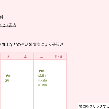
科
クセス案内
高血圧などの生活習慣病により受診さ
木
金
土
日・祝
内科
内科
（高田）
―
―
（高田）
（※大山）
（※川畑）
地図を
クリック
す